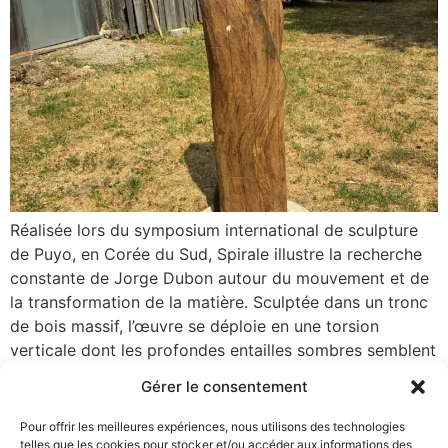
Réalisée lors du symposium international de sculpture
de Puyo, en Corée du Sud, Spirale illustre la recherche
constante de Jorge Dubon autour du mouvement et de
la transformation de la matière. Sculptée dans un tronc
de bois massif, l’œuvre se déploie en une torsion
verticale dont les profondes entailles sombres semblent
s’enrouler autour du volume. […]
Gérer le consentement
VOUS ÊTES ICI ->
Pour offrir les meilleures expériences, nous utilisons des technologies
ACCUEIL
»
ŒUVRES EXPOSÉES
telles que les cookies pour stocker et/ou accéder aux informations des