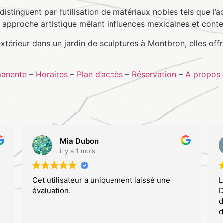
istinguent par l’utilisation de matériaux nobles tels que l’a
e approche artistique mêlant influences mexicaines et cont
xtérieur dans un jardin de sculptures à Montbron, elles off
manente
–
Horaires
–
Plan d’accès
–
Réservation
–
A propos
Mia Dubon
il y a 1 mois
Cet utilisateur a uniquement laissé une
L
évaluation.
D
d
d
a