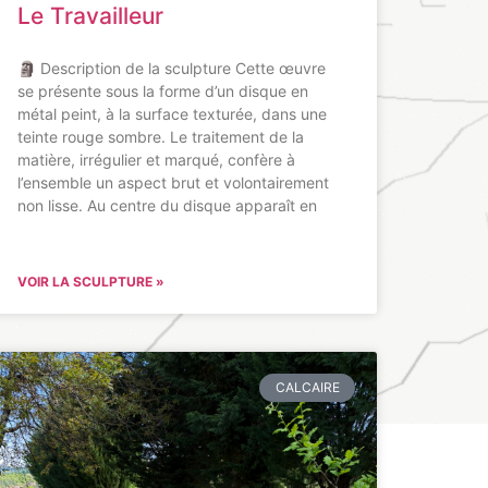
Le Travailleur
🗿 Description de la sculpture Cette œuvre
se présente sous la forme d’un disque en
métal peint, à la surface texturée, dans une
teinte rouge sombre. Le traitement de la
matière, irrégulier et marqué, confère à
l’ensemble un aspect brut et volontairement
non lisse. Au centre du disque apparaît en
VOIR LA SCULPTURE »
CALCAIRE