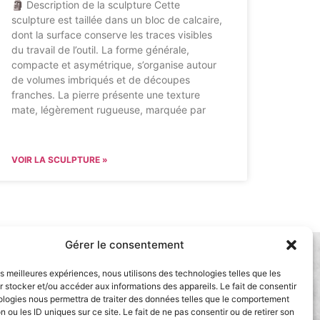
🗿 Description de la sculpture Cette
sculpture est taillée dans un bloc de calcaire,
dont la surface conserve les traces visibles
du travail de l’outil. La forme générale,
compacte et asymétrique, s’organise autour
de volumes imbriqués et de découpes
franches. La pierre présente une texture
mate, légèrement rugueuse, marquée par
VOIR LA SCULPTURE »
Gérer le consentement
SOUTENIR LE MUSÉE D’ART MODERNE
MEXICAIN D’AQUITAINE
les meilleures expériences, nous utilisons des technologies telles que les
 stocker et/ou accéder aux informations des appareils. Le fait de consentir
MENTIONS LÉGALES
ologies nous permettra de traiter des données telles que le comportement
n ou les ID uniques sur ce site. Le fait de ne pas consentir ou de retirer son