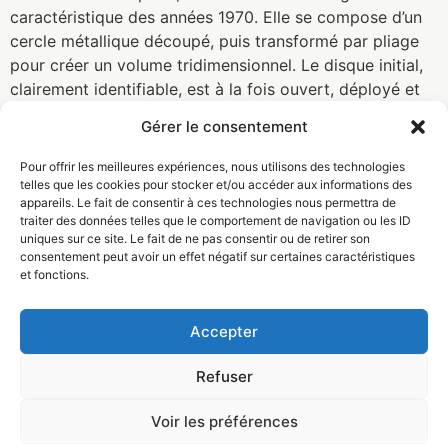
caractéristique des années 1970. Elle se compose d’un
cercle métallique découpé, puis transformé par pliage
pour créer un volume tridimensionnel. Le disque initial,
clairement identifiable, est à la fois ouvert, déployé et
fragmenté. Les différentes parties semblent se […]
Gérer le consentement
VOUS ÊTES ICI ->
Pour offrir les meilleures expériences, nous utilisons des technologies
ACCUEIL
»
ACIER PEINT
telles que les cookies pour stocker et/ou accéder aux informations des
appareils. Le fait de consentir à ces technologies nous permettra de
Musée d'Art Moderne Mexicain
traiter des données telles que le comportement de navigation ou les ID
uniques sur ce site. Le fait de ne pas consentir ou de retirer son
d'Aquitaine Jorge Dubon
consentement peut avoir un effet négatif sur certaines caractéristiques
et fonctions.
Accepter
Refuser
Voir les préférences
SOUTENIR LE MUSÉE D’ART MODERNE MEXICAIN D’AQUITAINE